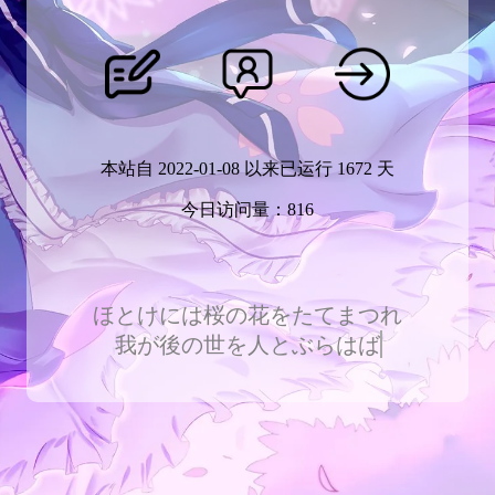
本站自
2022-01-08
以来已运行
1672
天
今日访问量：
816
ほとけには桜の花をたてまつれ
我が後の世を人とぶらはば